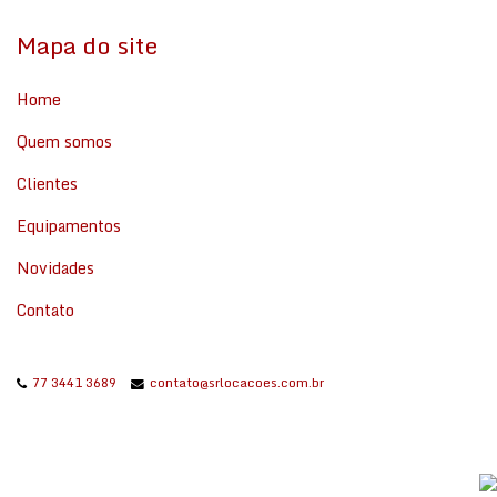
Mapa do site
Home
Quem somos
Clientes
Equipamentos
Novidades
Contato
77 3441 3689
contato@srlocacoes.com.br
© Santa Rita Locações - Todos os direitos reservados.